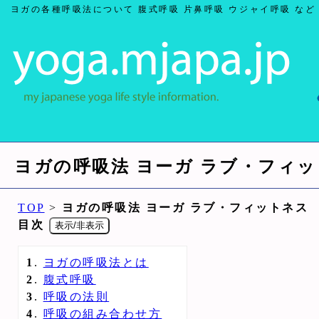
ヨガの各種呼吸法について 腹式呼吸 片鼻呼吸 ウジャイ呼吸 など
ヨガの呼吸法 ヨーガ ラブ・フィ
TOP
>
ヨガの呼吸法 ヨーガ ラブ・フィットネス
目次
表示/非表示
1
.
ヨガの呼吸法とは
2
.
腹式呼吸
3
.
呼吸の法則
4
.
呼吸の組み合わせ方