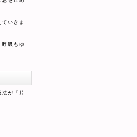
に息を止め
えていきま
、呼吸もゆ
吸法が「片