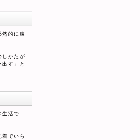
必然的に腹
のしかたが
い出す」と
常生活で
沈着でいら