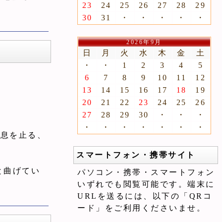
23
24
25
26
27
28
29
30
31
・
・
・
・
・
2026年9月
日
月
火
水
木
金
土
・
・
1
2
3
4
5
6
7
8
9
10
11
12
13
14
15
16
17
18
19
20
21
22
23
24
25
26
27
28
29
30
・
・
・
・
・
・
・
・
・
・
で息を止る、
スマートフォン・携帯サイト
と曲げてい
パソコン・携帯・スマートフォン
いずれでも閲覧可能です。端末に
URLを送るには、以下の「QRコ
ード」をご利用くださいませ。