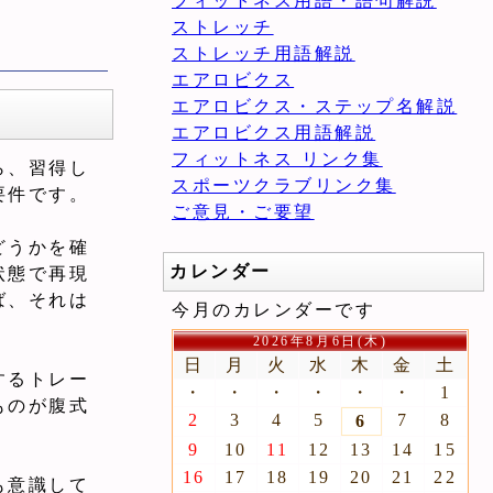
フィットネス用語・語句解説
ストレッチ
ストレッチ用語解説
エアロビクス
エアロビクス・ステップ名解説
エアロビクス用語解説
フィットネス リンク集
ら、習得し
スポーツクラブリンク集
要件です。
ご意見・ご要望
どうかを確
カレンダー
状態で再現
ば、それは
今月のカレンダーです
2026年8月6日(木)
日
月
火
水
木
金
土
するトレー
・
・
・
・
・
・
1
ものが腹式
2
3
4
5
7
8
6
9
10
11
12
13
14
15
16
17
18
19
20
21
22
も意識して