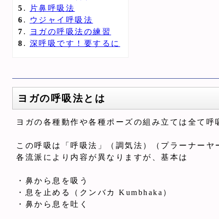
5
.
片鼻呼吸法
6
.
ウジャイ呼吸法
7
.
ヨガの呼吸法の練習
8
.
深呼吸です！要するに
ヨガの呼吸法とは
ヨガの各種動作や各種ポーズの組み立ては全て呼
この呼吸は「呼吸法」（調気法）（プラーナーヤーマ
各流派により内容が異なりますが、基本は
・鼻から息を吸う
・息を止める（クンバカ Kumbhaka）
・鼻から息を吐く